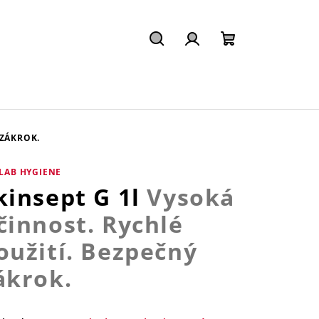
Hledat
Přihlášení
Nákupní
košík
 ZÁKROK.
LAB HYGIENE
kinsept G 1l
Vysoká
činnost. Rychlé
oužití. Bezpečný
ákrok.