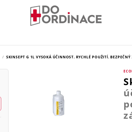
U
/
SKINSEPT G 1L
VYSOKÁ ÚČINNOST. RYCHLÉ POUŽITÍ. BEZPEČNÝ
ECO
S
ú
p
z