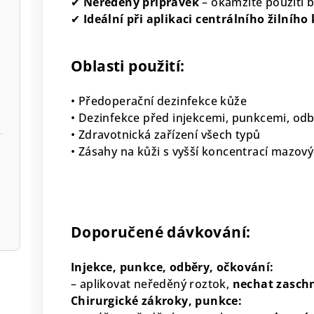
✔
Neředěný přípravek
– okamžité použití 
✔
Ideální při aplikaci centrálního žilního
Oblasti použití:
• Předoperační dezinfekce kůže
• Dezinfekce před injekcemi, punkcemi, od
• Zdravotnická zařízení všech typů
• Zásahy na kůži s vyšší koncentrací mazový
Doporučené dávkování:
Injekce, punkce, odběry, očkování:
– aplikovat neředěný roztok,
nechat zaschn
Chirurgické zákroky, punkce: