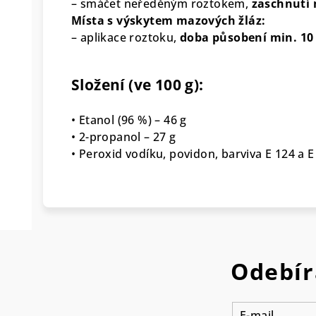
– smáčet neředěným roztokem,
zaschnutí 
Místa s výskytem mazových žláz:
– aplikace roztoku,
doba působení min. 10
Složení (ve 100 g):
• Etanol (96 %) – 46 g
• 2-propanol – 27 g
• Peroxid vodíku, povidon, barviva E 124 a E
Odebír
E-mail