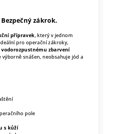
. Bezpečný zákrok.
kční přípravek
, který v jednom
ideální pro operační zákroky,
u vodorozpustnému zbarvení
 výborně snášen, neobsahuje jód a
aštění
operačního pole
u s kůží