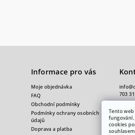
Z
á
Informace pro vás
Kon
p
a
Moje objednávka
info
@
t
703 31
FAQ
Obchodní podmínky
í
Tento web 
Podmínky ochrany osobních
fungování.
údajů
cookies po
Doprava a platba
souhlasem.