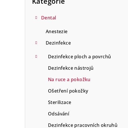
Kategorie
n
n
Dental
í
Anestezie
p
Dezinfekce
a
Dezinfekce ploch a povrchů
n
Dezinfekce nástrojů
e
Na ruce a pokožku
l
Ošetření pokožky
Sterilizace
Odsávání
Dezinfekce pracovních okruhů