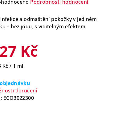
ůměrné
ohodnoceno
Podrobnosti hodnocení
nocení
duktu
infekce a odmaštění pokožky v jediném
ku – bez jódu, s viditelným efektem
27 Kč
zdiček.
rná
3 Kč / 1 ml
a:
 objednávku
nosti doručení
:
ECO3022300