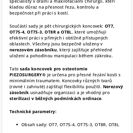
specialisty v orální a maxilofaciální chirurgii, kteří
kladou důraz na přesnost řezu, kontrolu a
bezpečnost při práci s kostí.
Součástí sady je pět chirurgických koncovek:
OT7,
OT7S-4, OT7S-3, OT8R a OT8L
, které umožňují
efektivní práci v přímých i obtížně přístupných
oblastech. Všechny jsou bezpečně uloženy v
nerezovém zásobníku
, který zajišťuje přehledné
uložení a pohodlnou manipulaci během zákroku.
Tato
sada koncovek pro osteotomie
PIEZOSURGERY®
je určena pro přesné řezání kosti s
minimálním traumatem. Koncovky různých tvarů
(rovné i zahnuté) zajišťují flexibilitu použití.
Nerezový
zásobník
usnadňuje organizaci a je vhodný pro
sterilizaci v běžných podmínkách ordinace
.
Technické parametry:
Obsah sady: OT7, OT7S-4, OT7S-3, OT8R, OT8L