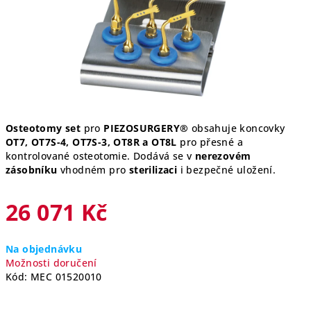
Osteotomy set
pro
PIEZOSURGERY®
obsahuje koncovky
OT7, OT7S-4, OT7S-3, OT8R a OT8L
pro přesné a
kontrolované osteotomie. Dodává se v
nerezovém
zásobníku
vhodném pro
sterilizaci
i bezpečné uložení.
26 071 Kč
Měrná
Na objednávku
cena:
Možnosti doručení
Kód:
MEC 01520010