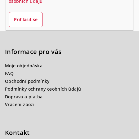
osobních údajů
Přihlásit se
Z
á
p
Informace pro vás
a
Moje objednávka
t
FAQ
í
Obchodní podmínky
Podmínky ochrany osobních údajů
Doprava a platba
Vrácení zboží
Kontakt