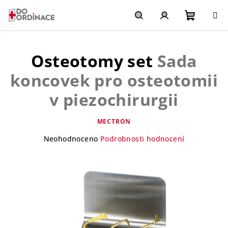
Přejít
na
obsah
Nákupn
Hledat
Přihlášení
Osteotomy set
Sada
košík
koncovek pro osteotomii
v piezochirurgii
MECTRON
Průměrné
Neohodnoceno
Podrobnosti hodnocení
hodnocení
produktu
je
0,0
z
5
hvězdiček.