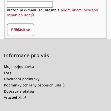
Vložením e-mailu souhlasíte s
podmínkami ochrany
osobních údajů
Přihlásit se
Z
á
p
Informace pro vás
a
Moje objednávka
t
FAQ
í
Obchodní podmínky
Podmínky ochrany osobních údajů
Doprava a platba
Vrácení zboží