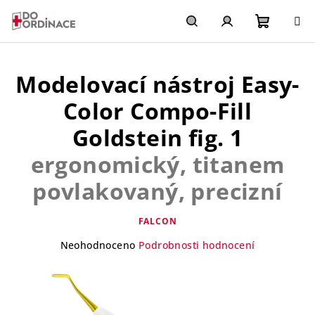
Přejít
na
obsah
Nákupn
Hledat
Přihlášení
P
o
Modelovací nástroj Easy-
košík
s
Color Compo-Fill
t
r
Goldstein fig. 1
a
ergonomický, titanem
n
povlakovaný, precizní
n
í
FALCON
p
a
Průměrné
Neohodnoceno
Podrobnosti hodnocení
hodnocení
n
produktu
e
je
0,0
l
z