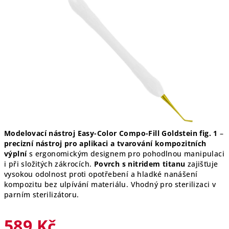
5
hvězdiček.
Modelovací nástroj Easy-Color Compo-Fill Goldstein fig. 1
–
precizní nástroj pro aplikaci a tvarování kompozitních
výplní
s ergonomickým designem pro pohodlnou manipulaci
i při složitých zákrocích.
Povrch s nitridem titanu
zajišťuje
vysokou odolnost proti opotřebení a hladké nanášení
kompozitu bez ulpívání materiálu. Vhodný pro sterilizaci v
parním sterilizátoru.
589 Kč