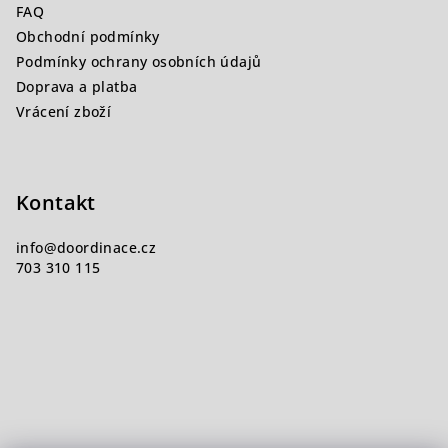
FAQ
í
Obchodní podmínky
Podmínky ochrany osobních údajů
Doprava a platba
Vrácení zboží
Kontakt
info
@
doordinace.cz
703 310 115