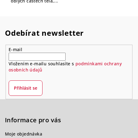
oblých částech těla,...
Odebírat newsletter
E-mail
Vložením e-mailu souhlasíte s
podmínkami ochrany
osobních údajů
Přihlásit se
Z
á
p
Informace pro vás
a
Moje objednávka
t