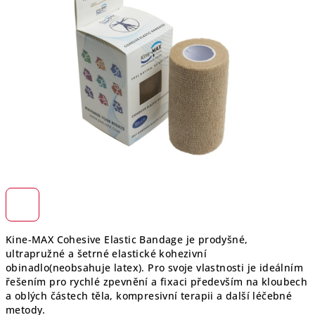
5
hvězdiček.
Kine-MAX Cohesive Elastic Bandage je prodyšné,
ultrapružné a šetrné elastické kohezivní
obinadlo(neobsahuje latex).
Pro svoje vlastnosti je ideálním
řešením pro rychlé zpevnění a
fixaci především na kloubech
a oblých částech těla, kompresivní terapii a další léčebné
metody.