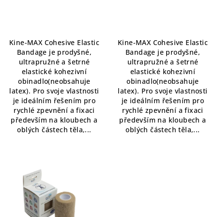
spolehlivou a pohodlnou
spolehlivou a pohodlnou
fixaci
fixaci
Kine-MAX Cohesive Elastic
Kine-MAX Cohesive Elastic
Bandage je prodyšné,
Bandage je prodyšné,
ultrapružné a šetrné
ultrapružné a šetrné
elastické kohezivní
elastické kohezivní
obinadlo(neobsahuje
obinadlo(neobsahuje
latex). Pro svoje vlastnosti
latex). Pro svoje vlastnosti
je ideálním řešením pro
je ideálním řešením pro
rychlé zpevnění a fixaci
rychlé zpevnění a fixaci
především na kloubech a
především na kloubech a
oblých částech těla,...
oblých částech těla,...