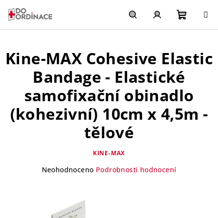
Přejít
na
obsah
Nákupn
Hledat
Přihlášení
Kine-MAX Cohesive Elastic
košík
Bandage - Elastické
samofixační obinadlo
(kohezivní) 10cm x 4,5m -
tělové
KINE-MAX
Průměrné
Neohodnoceno
Podrobnosti hodnocení
hodnocení
produktu
je
0,0
z