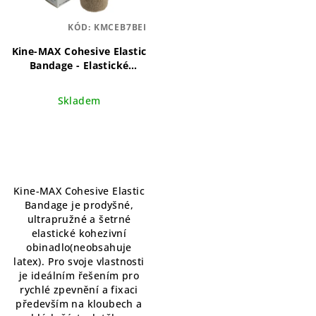
KÓD:
KMCEB7BEI
Kine-MAX Cohesive Elastic
Bandage - Elastické
samofixační obinadlo
(kohezivní) 7,5cm x 4,5m -
Skladem
tělové
Samofixační
elastické obinadlo pro
spolehlivou a pohodlnou
fixaci
Kine-MAX Cohesive Elastic
Bandage je prodyšné,
ultrapružné a šetrné
elastické kohezivní
obinadlo(neobsahuje
latex). Pro svoje vlastnosti
je ideálním řešením pro
rychlé zpevnění a fixaci
především na kloubech a