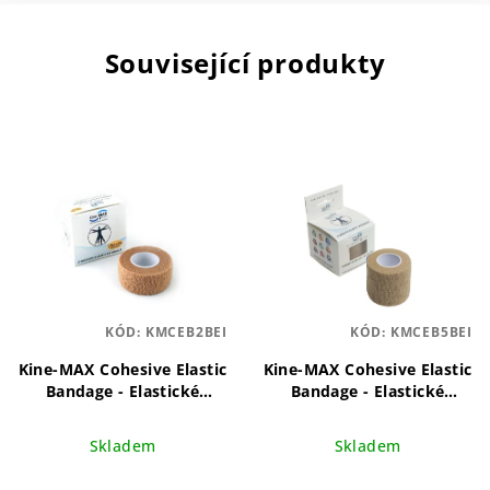
Související produkty
KÓD:
KMCEB2BEI
KÓD:
KMCEB5BEI
Kine-MAX Cohesive Elastic
Kine-MAX Cohesive Elastic
Bandage - Elastické
Bandage - Elastické
samofixační obinadlo
samofixační obinadlo
(kohezivní) 2,5cm x 4,5m -
(kohezivní) 5cm x 4,5m -
Skladem
Skladem
tělové
Samofixační
tělové
Samofixační
elastické obinadlo pro
elastické obinadlo pro