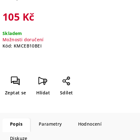
105 Kč
Měrná
Skladem
cena:
Možnosti doručení
Kód:
KMCEB10BEI
Zeptat se
Hlídat
Sdílet
Popis
Parametry
Hodnocení
Diskuze