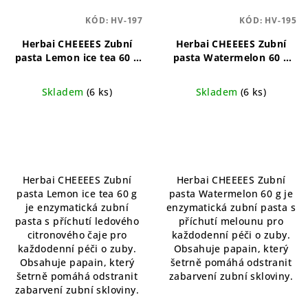
KÓD:
HV-197
KÓD:
HV-195
Herbai CHEEEES Zubní
Herbai CHEEEES Zubní
pasta Lemon ice tea 60 g
pasta Watermelon 60 g
Přírodní zubní pasta s
Přírodní zubní pasta s
osvěžujícím citronovým
osvěžující melounovou
Skladem
(6 ks)
Skladem
(6 ks)
nádechem
příchutí
Herbai CHEEEES Zubní
Herbai CHEEEES Zubní
pasta Lemon ice tea 60 g
pasta Watermelon 60 g je
je enzymatická zubní
enzymatická zubní pasta s
pasta s příchutí ledového
příchutí melounu pro
citronového čaje pro
každodenní péči o zuby.
každodenní péči o zuby.
Obsahuje papain, který
Obsahuje papain, který
šetrně pomáhá odstranit
šetrně pomáhá odstranit
zabarvení zubní skloviny.
zabarvení zubní skloviny.