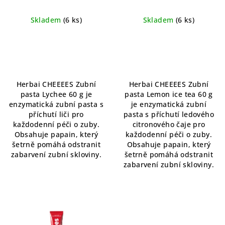
Přírodní zubní pasta s
Přírodní zubní pasta s
exotickou příchutí liči
osvěžujícím citronovým
Skladem
(6 ks)
Skladem
(6 ks)
nádechem
Herbai CHEEEES Zubní
Herbai CHEEEES Zubní
pasta Lychee 60 g je
pasta Lemon ice tea 60 g
enzymatická zubní pasta s
je enzymatická zubní
příchutí liči pro
pasta s příchutí ledového
každodenní péči o zuby.
citronového čaje pro
Obsahuje papain, který
každodenní péči o zuby.
šetrně pomáhá odstranit
Obsahuje papain, který
zabarvení zubní skloviny.
šetrně pomáhá odstranit
zabarvení zubní skloviny.