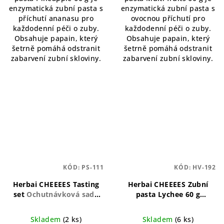
enzymatická zubní pasta s
enzymatická zubní pasta s
příchutí ananasu pro
ovocnou příchutí pro
každodenní péči o zuby.
každodenní péči o zuby.
Obsahuje papain, který
Obsahuje papain, který
šetrně pomáhá odstranit
šetrně pomáhá odstranit
zabarvení zubní skloviny.
zabarvení zubní skloviny.
KÓD:
PS-111
KÓD:
HV-192
Herbai CHEEEES Tasting
Herbai CHEEEES Zubní
set
Ochutnávková sada
pasta Lychee 60 g
přírodních zubních past
Přírodní zubní pasta s
Herbai CHEEEES
exotickou příchutí liči
Skladem
(2 ks)
Skladem
(6 ks)