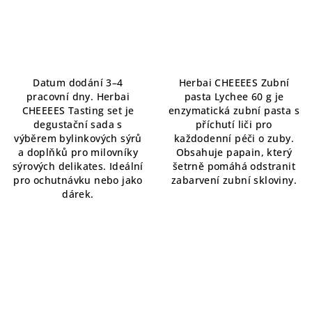
Datum dodání 3–4
Herbai CHEEEES Zubní
pracovní dny. Herbai
pasta Lychee 60 g je
CHEEEES Tasting set je
enzymatická zubní pasta s
degustační sada s
příchutí liči pro
výběrem bylinkových sýrů
každodenní péči o zuby.
a doplňků pro milovníky
Obsahuje papain, který
sýrových delikates. Ideální
šetrně pomáhá odstranit
pro ochutnávku nebo jako
zabarvení zubní skloviny.
dárek.