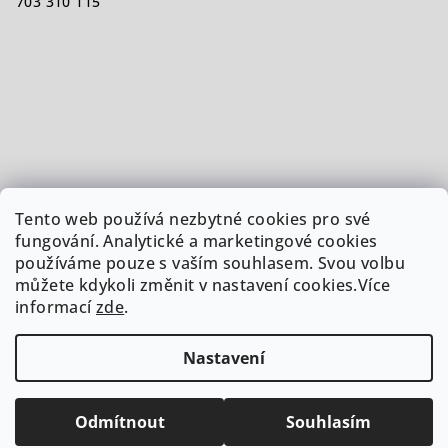
703 310 115
Tento web používá nezbytné cookies pro své
fungování. Analytické a marketingové cookies
používáme pouze s vaším souhlasem. Svou volbu
můžete kdykoli změnit v nastavení cookies.Více
informací
zde
.
Nastavení
Copyright 2026
Doordinace.cz
. Všechna práva vyhrazena.
Upravit nastavení cookies
Odmítnout
Souhlasím
Vytvořil Shoptet