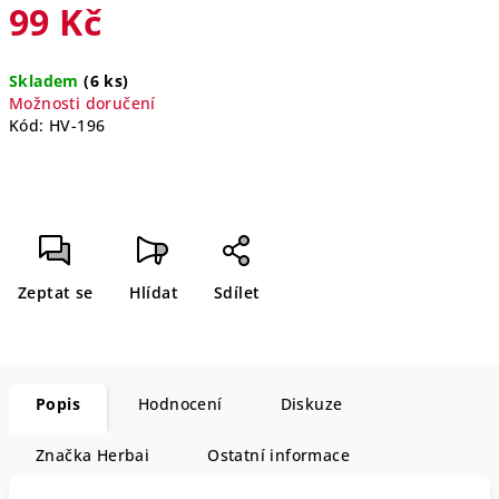
99 Kč
Měrná
Skladem
(6 ks)
cena:
Možnosti doručení
Kód:
HV-196
Zeptat se
Hlídat
Sdílet
Popis
Hodnocení
Diskuze
Značka
Herbai
Ostatní informace