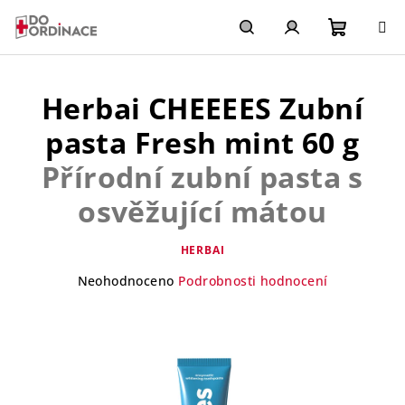
Přejít
na
obsah
Nákupn
Hledat
Přihlášení
Herbai CHEEEES Zubní
košík
pasta Fresh mint 60 g
Přírodní zubní pasta s
osvěžující mátou
HERBAI
Průměrné
Neohodnoceno
Podrobnosti hodnocení
hodnocení
produktu
je
0,0
z
5