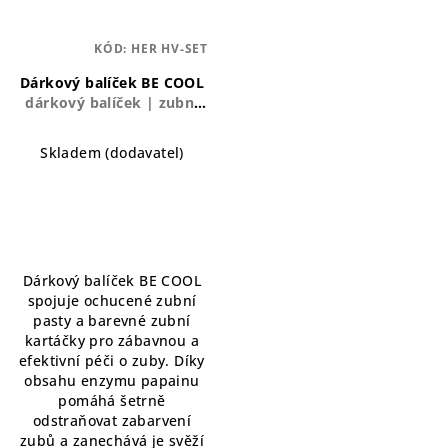
KÓD:
HER HV-SET
Dárkový balíček BE COOL
dárkový balíček | zubní
hygiena | ochucené pasty
| kartáčky
Skladem (dodavatel)
Dárkový balíček BE COOL
spojuje ochucené zubní
pasty a barevné zubní
kartáčky pro zábavnou a
efektivní péči o zuby. Díky
obsahu enzymu papainu
pomáhá šetrně
odstraňovat zabarvení
zubů a zanechává je svěží