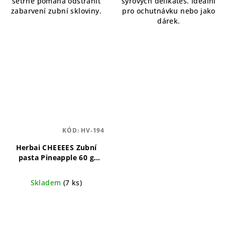
šetrně pomáhá odstranit
sýrových delikates. Ideální
zabarvení zubní skloviny.
pro ochutnávku nebo jako
dárek.
KÓD:
HV-194
Herbai CHEEEES Zubní
pasta Pineapple 60 g
Přírodní zubní pasta s
osvěžující ananasovou
Skladem
(7 ks)
příchutí