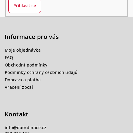
Přihlásit se
Z
á
p
Informace pro vás
a
Moje objednávka
t
FAQ
í
Obchodní podmínky
Podmínky ochrany osobních údajů
Doprava a platba
Vrácení zboží
Kontakt
info
@
doordinace.cz