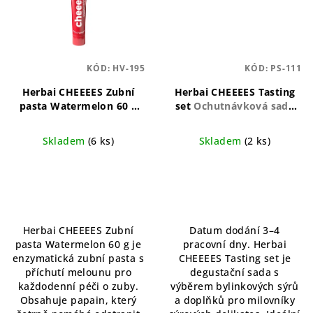
KÓD:
HV-195
KÓD:
PS-111
Herbai CHEEEES Zubní
Herbai CHEEEES Tasting
pasta Watermelon 60 g
set
Ochutnávková sada
Přírodní zubní pasta s
přírodních zubních past
osvěžující melounovou
Herbai CHEEEES
Skladem
(6 ks)
Skladem
(2 ks)
příchutí
Herbai CHEEEES Zubní
Datum dodání 3–4
pasta Watermelon 60 g je
pracovní dny. Herbai
enzymatická zubní pasta s
CHEEEES Tasting set je
příchutí melounu pro
degustační sada s
každodenní péči o zuby.
výběrem bylinkových sýrů
Obsahuje papain, který
a doplňků pro milovníky