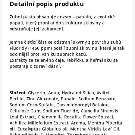
Detailní popis produktu
Zubní pasta obsahuje enzym – papain, z exotické
papáji, který proniká do struktury skloviny a
odstraňuje její zabarvení.
Jemné čistící částice odstraní skvrny z povrchu zubů.
Fluoridy (1450 ppm) posílí zubní sklovinu, která je tak
odolnější proti vzniku zubních kazů.
Extrakty ze zeleného čaje, řebříčku a heřmánku se
postarají o zdraví dásní.
Složení:
Glycerin, Aqua, Hydrated Silica, Xylitol,
Perlite, Zinc Gluconate, Papain, Sodium Benzoate,
Sodium Coco-Sulfate, Cocamidopropyl Betaine,
Cellulose Gum, Sodium Fluoride, Camellia Sinensis
Leaf Extract, Chamomilla Recutita Flower Extract,
Achillea Millefolium Extract, Aroma, Mentha Piperita
oil, Eucalyptus Globulus oil, Mentha Viridis Leaf Oil,
Rebaudioside A, Mannitol, Tocopheryl acetate,