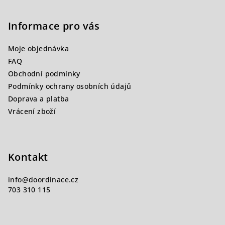
á
p
Informace pro vás
a
Moje objednávka
t
FAQ
í
Obchodní podmínky
Podmínky ochrany osobních údajů
Doprava a platba
Vrácení zboží
Kontakt
info
@
doordinace.cz
703 310 115