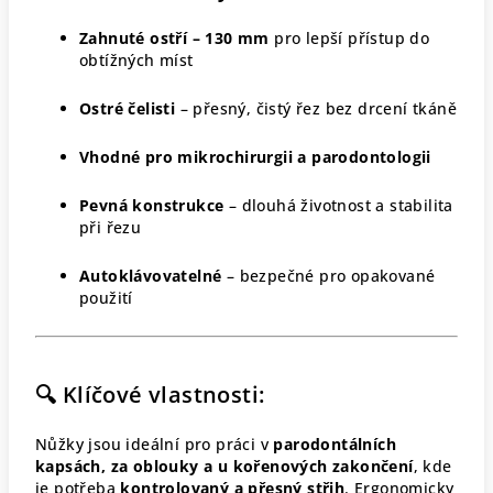
Zahnuté ostří – 130 mm
pro lepší přístup do
obtížných míst
Ostré čelisti
– přesný, čistý řez bez drcení tkáně
Vhodné pro mikrochirurgii a parodontologii
Pevná konstrukce
– dlouhá životnost a stabilita
při řezu
Autoklávovatelné
– bezpečné pro opakované
použití
🔍 Klíčové vlastnosti:
Nůžky jsou ideální pro práci v
parodontálních
kapsách, za oblouky a u kořenových zakončení
, kde
je potřeba
kontrolovaný a přesný střih
. Ergonomicky