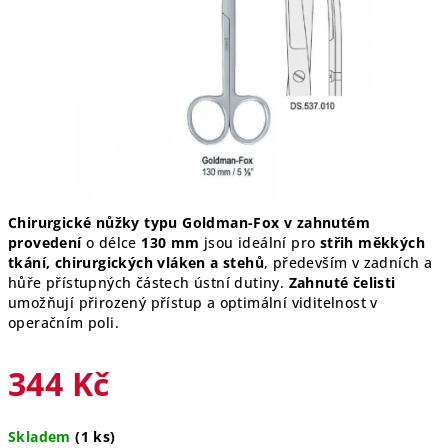
hvězdiček.
Chirurgické nůžky typu Goldman-Fox v zahnutém
provedení
o délce
130 mm
jsou ideální pro
střih měkkých
tkání, chirurgických vláken a stehů
, především v zadních a
hůře přístupných částech ústní dutiny.
Zahnuté čelisti
umožňují přirozený přístup a optimální viditelnost v
operačním poli.
344 Kč
Měrná
Skladem
(1 ks)
cena: