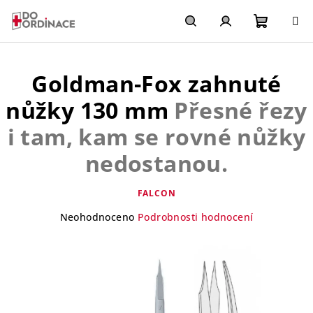
Přejít
na
obsah
Nákupn
Hledat
Přihlášení
Goldman-Fox zahnuté
košík
nůžky 130 mm
Přesné řezy
i tam, kam se rovné nůžky
nedostanou.
FALCON
Průměrné
Neohodnoceno
Podrobnosti hodnocení
hodnocení
produktu
je
0,0
z
5