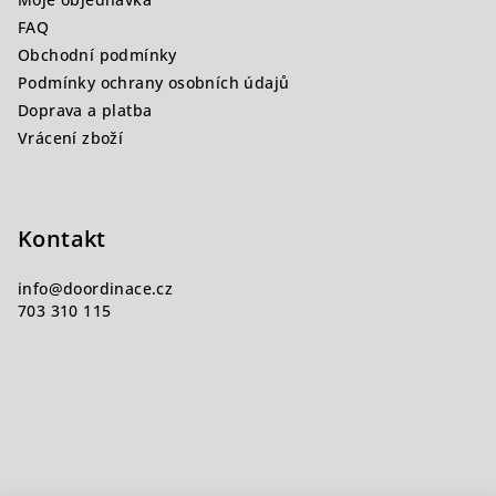
t
FAQ
í
Obchodní podmínky
Podmínky ochrany osobních údajů
Doprava a platba
Vrácení zboží
Kontakt
info
@
doordinace.cz
703 310 115