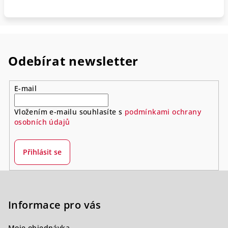
Odebírat newsletter
E-mail
Vložením e-mailu souhlasíte s
podmínkami ochrany
osobních údajů
Přihlásit se
Z
á
p
Informace pro vás
a
Moje objednávka