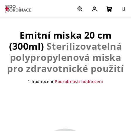
Přejít
na
obsah
Nákupn
Hledat
Přihlášení
Emitní miska 20 cm
košík
(300ml)
Sterilizovatelná
polypropylenová miska
pro zdravotnické použití
Průměrné
1 hodnocení
Podrobnosti hodnocení
hodnocení
produktu
je
5,0
z
5
hvězdiček.