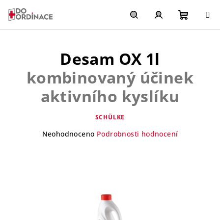
Přejít
na
obsah
Nákupn
Hledat
Přihlášení
Desam OX 1l
košík
kombinovaný účinek
aktivního kyslíku
SCHÜLKE
Průměrné
Neohodnoceno
Podrobnosti hodnocení
hodnocení
produktu
je
0,0
z
5
hvězdiček.